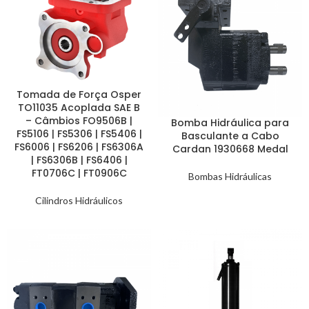
Tomada de Força Osper
TO11035 Acoplada SAE B
– Câmbios FO9506B |
Bomba Hidráulica para
FS5106 | FS5306 | FS5406 |
Basculante a Cabo
FS6006 | FS6206 | FS6306A
Cardan 1930668 Medal
| FS6306B | FS6406 |
FT0706C | FT0906C
Bombas Hidráulicas
Cilindros Hidráulicos