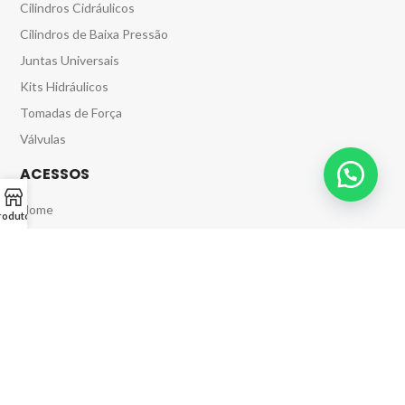
Cilindros Cidráulicos
Cilindros de Baixa Pressão
Juntas Universais
Kits Hidráulicos
Tomadas de Força
Válvulas
ACESSOS
Home
rodutos
Produtos
Contato
Política de Privacidade
Política de Entrega
BASCULAR™
CNPJ 02.166.929/0001-10