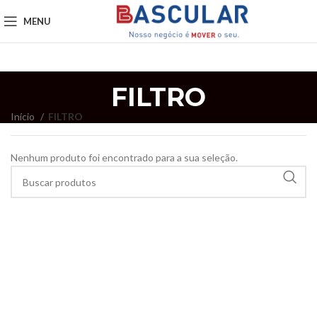
MENU
FILTRO
Início
FILTRO
Nenhum produto foi encontrado para a sua seleção.