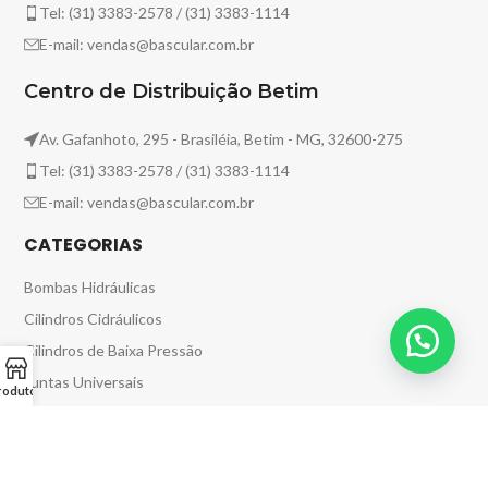
Tel: (31) 3383-2578 / (31) 3383-1114
E-mail: vendas@bascular.com.br
Centro de Distribuição Betim
Av. Gafanhoto, 295 - Brasiléia, Betim - MG, 32600-275
Tel: (31) 3383-2578 / (31) 3383-1114
E-mail: vendas@bascular.com.br
CATEGORIAS
Bombas Hidráulicas
Cilindros Cidráulicos
Cilindros de Baixa Pressão
Juntas Universais
rodutos
Kits Hidráulicos
Tomadas de Força
Válvulas