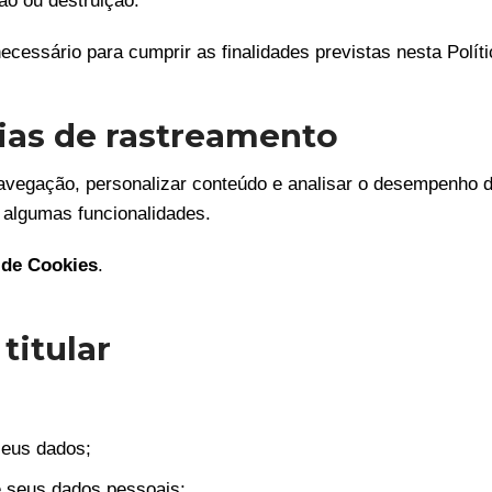
ão ou destruição.
essário para cumprir as finalidades previstas nesta Polític
gias de rastreamento
avegação, personalizar conteúdo e analisar o desempenho d
r algumas funcionalidades.
a de Cookies
.
titular
seus dados;
de seus dados pessoais;