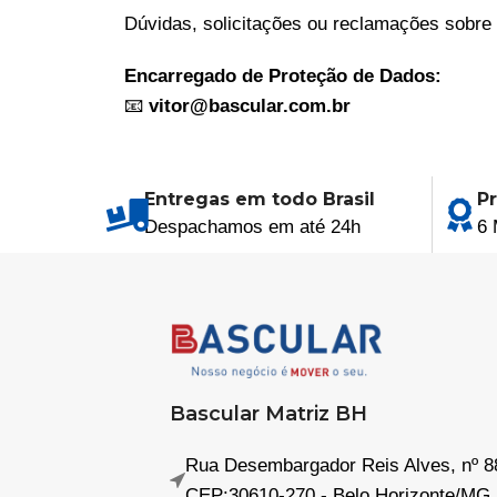
Dúvidas, solicitações ou reclamações sobre
Encarregado de Proteção de Dados:
📧
vitor@bascular.com.br
Entregas em todo Brasil
P
Despachamos em até 24h
6 
Bascular Matriz BH
Rua Desembargador Reis Alves, nº 88 
CEP:30610-270 - Belo Horizonte/MG