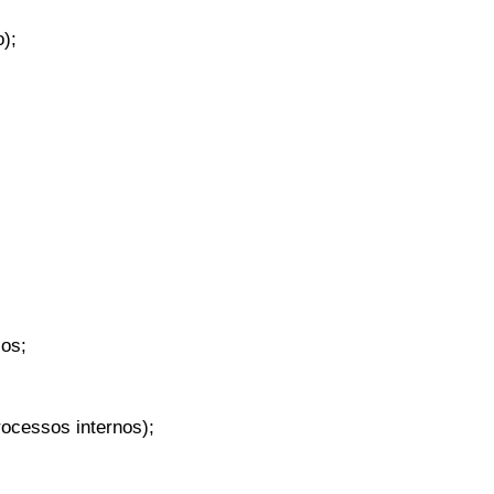
);
ços;
rocessos internos);