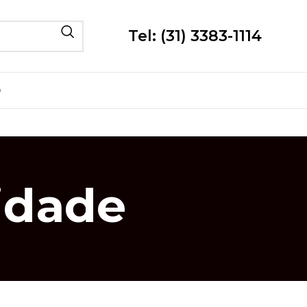
Tel: (31) 3383-1114
O
cidade